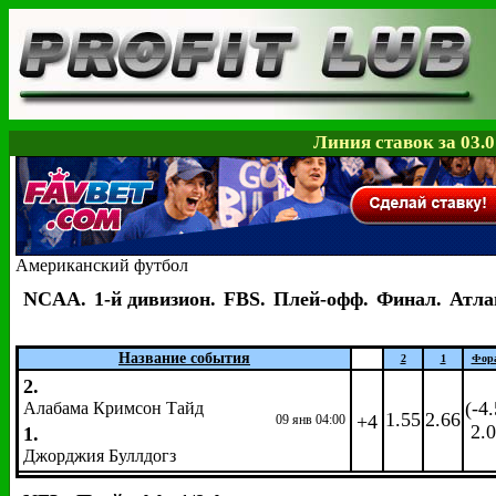
Линия ставок за 03.0
Американский футбол
NCAA.
1-й дивизион.
FBS.
Плей-офф.
Финал.
Атла
Название события
2
1
Фор
2.
(-4.
Алабама Кримсон Тайд
1.55
2.66
+4
09 янв 04:00
2.
1.
Джорджия Буллдогз