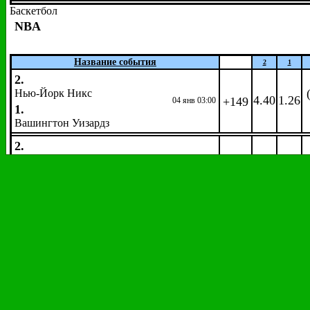
Баскетбол
NBA
Название события
2
1
2.
Нью-Йорк Никс
4.40
1.26
+149
04 янв 03:00
1.
Вашингтон Уизардз
2.
Сан-Антонио Сперс
1.87
2.06
+138
04 янв 03:00
1.
Филадельфия 76-е
2.
Хьюстон Рокетс
1.32
3.80
+148
04 янв 03:00
1.
Орландо Мэджик
2.
Детройт Пистонс
2.26
1.73
+149
04 янв 03:30
1.