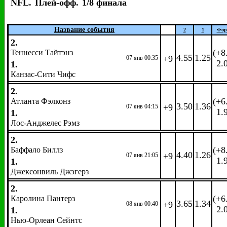
NFL.
Плей-офф.
1/8 финала
Название события
2
1
Фор
2.
(+8
Теннеcси Тайтэнз
4.55
1.25
+9
07 янв 00:35
2.
1.
Канзас-Сити Чифс
2.
(+6
Атланта Фэлконз
3.50
1.36
+9
07 янв 04:15
1.
1.
Лос-Анджелес Рэмз
2.
(+8
Баффало Биллз
4.40
1.26
+9
07 янв 21:05
1.
1.
Джексонвиль Джэгерз
2.
(+6
Каролина Пантерз
3.65
1.34
+9
08 янв 00:40
2.
1.
Нью-Орлеан Сейнтс