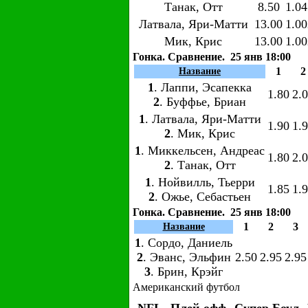
Танак, Отт
8.50
1.04
Латвала, Яри-Матти
13.00
1.00
Мик, Крис
13.00
1.00
Гонка. Сравнение. 25 янв 18:00
1
2
Название
1
. Лаппи, Эсапекка
1.80
2.
2
. Буффье, Бриан
1
. Латвала, Яри-Матти
1.90
1.
2
. Мик, Крис
1
. Миккельсен, Андреас
1.80
2.
2
. Танак, Отт
1
. Нойвилль, Тьерри
1.85
1.
2
. Ожье, Себастьен
Гонка. Сравнение. 25 янв 18:00
1
2
3
Название
1
. Сордо, Даниель
2
. Эванс, Эльфин
2.50
2.95
2.95
3
. Брин, Крэйг
Американский футбол