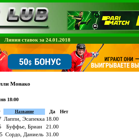
Линия ставок за 24.01.2018
лли Монако
нв 18:00
т
Да
Нет
Название
7
Лаппи, Эсапекка
18.00
5
Буффье, Бриан
21.00
5
Сордо, Даниель
31.00