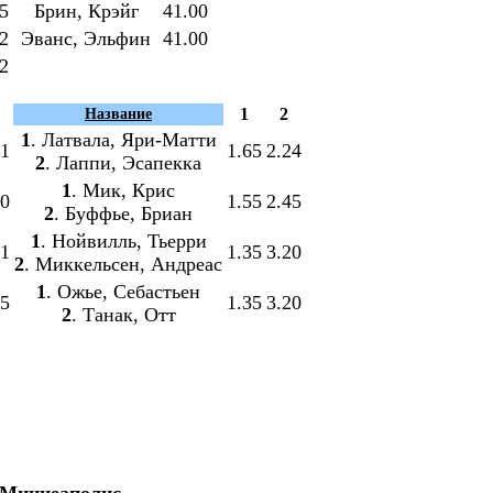
5
Брин, Крэйг
41.00
2
Эванс, Эльфин
41.00
2
1
2
Название
1
. Латвала, Яри-Матти
01
1.65
2.24
2
. Лаппи, Эсапекка
1
. Мик, Крис
90
1.55
2.45
2
. Буффье, Бриан
1
. Нойвилль, Тьерри
01
1.35
3.20
2
. Миккельсен, Андреас
1
. Ожье, Себастьен
95
1.35
3.20
2
. Танак, Отт