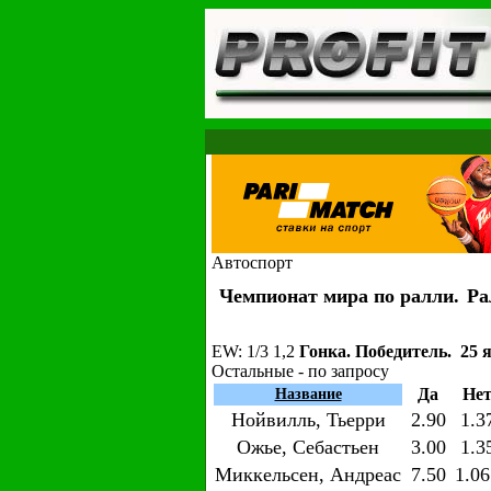
Автоспорт
Чемпионат мира по ралли.
Ра
EW
: 1/3 1,2
Гонка. Победитель. 25 я
Остальные - по запросу
Да
Не
Название
Нойвилль, Тьерри
2.90
1.3
Ожье, Себастьен
3.00
1.3
Миккельсен, Андреас
7.50
1.06