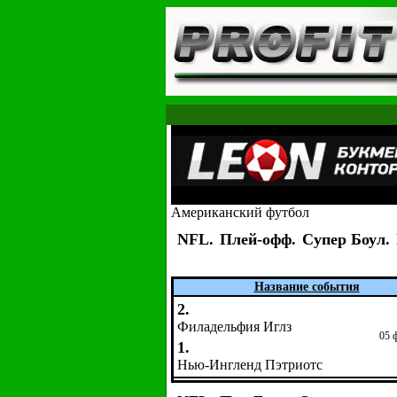
Американский футбол
NFL.
Плей-офф.
Супер Боул.
Название события
2.
Филадельфия Иглз
05 
1.
Нью-Ингленд Пэтриотс