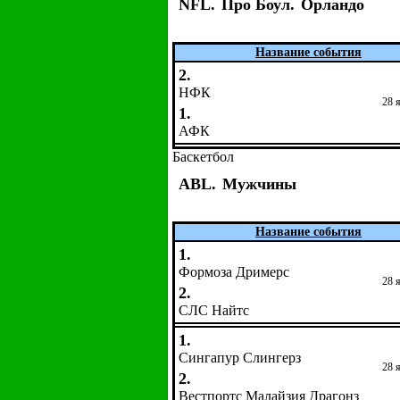
NFL.
Про Боул.
Орландо
Название события
2.
НФК
28 
1.
АФК
Баскетбол
ABL.
Мужчины
Название события
1.
Формоза Дримерс
28 
2.
СЛС Найтс
1.
Сингапур Слингерз
28 
2.
Вестпортс Малайзия Драгонз