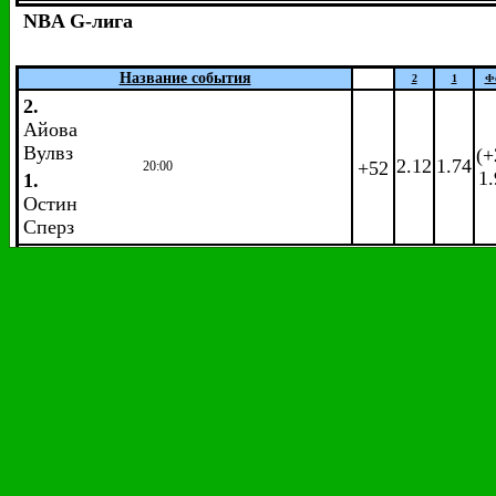
NBA G-лига
Название события
2
1
Ф
2.
Айова
Вулвз
(+
2.12
1.74
+52
20:00
1
1.
Остин
Сперз
2.
Техас
Легендз
(-
1.
1.47
2.73
+52
21:00
1
Солт-
Лейк-
Сити
Старз
2.
(+
Делавэр 87-е