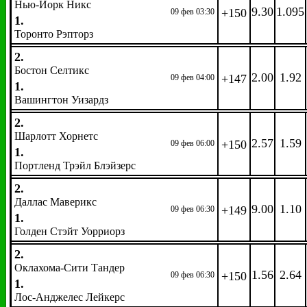
Нью-Йорк Никс
9.30
1.095
+150
09 фев 03:30
1.
Торонто Рэпторз
2.
Бостон Селтикс
2.00
1.92
+147
09 фев 04:00
1.
Вашингтон Уизардз
2.
Шарлотт Хорнетс
2.57
1.59
+150
09 фев 06:00
1.
Портленд Трэйл Блэйзерс
2.
Даллас Маверикс
9.00
1.10
+149
09 фев 06:30
1.
Голден Стэйт Уорриорз
2.
Оклахома-Сити Тандер
1.56
2.64
+150
09 фев 06:30
1.
Лос-Анджелес Лейкерс