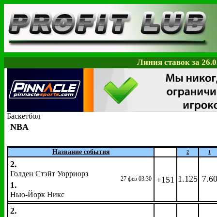
Линия ставок за 26.0
Баскетбол
NBA
Название события
2
1
2.
Голден Стэйт Уорриорз
1.125
7.6
+151
27 фев 03:30
1.
Нью-Йорк Никс
2.