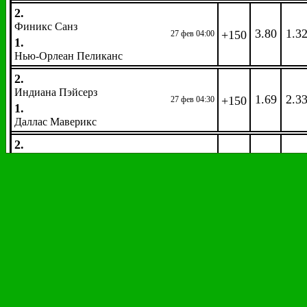
2.
Финикс Санз
3.80
1.3
+150
27 фев 04:00
1.
Нью-Орлеан Пеликанс
2.
Индиана Пэйсерз
1.69
2.3
+150
27 фев 04:30
1.
Даллас Маверикс
2.
Хьюстон Рокетс
1.70
2.3
+150
27 фев 05:00
1.
Юта Джаз
2.
Миннесота Тимбервулвз
1.45
3.0
+150
27 фев 06:00
1.
Сакраменто Кингз
NBA G-лига