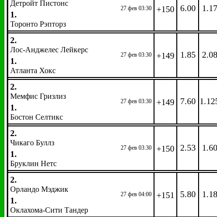
Детройт Пистонс
6.00
1.1
+150
27 фев 03:30
1.
Торонто Рэпторз
2.
Лос-Анджелес Лейкерс
1.85
2.0
+149
27 фев 03:30
1.
Атланта Хокс
2.
Мемфис Гризлиз
7.60
1.12
+149
27 фев 03:30
1.
Бостон Селтикс
2.
Чикаго Буллз
2.53
1.6
+150
27 фев 03:30
1.
Бруклин Нетс
2.
Орландо Мэджик
5.80
1.1
+151
27 фев 04:00
1.
Оклахома-Сити Тандер