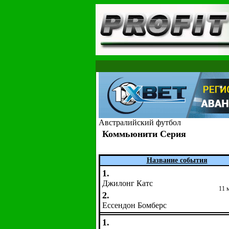
Австралийский футбол
Коммьюнити Серия
Название события
1.
Джилонг Катс
11 
2.
Ессендон Бомберс
1.