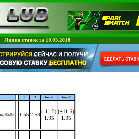
Линия ставок за 10.03.2018
1
2
Фора
1
Фора
2
(-11.5)
(+11.5)
1.55
2.63
мар 05:05
1.95
1.95