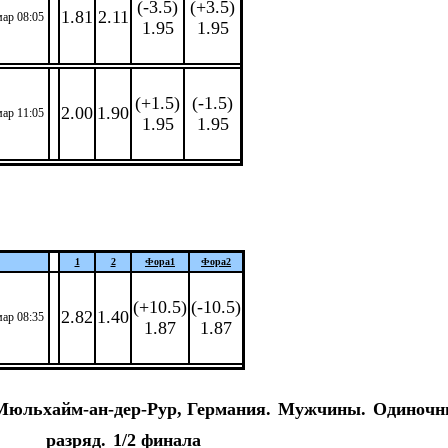
(-3.5)
(+3.5)
1.81
2.11
мар 08:05
1.95
1.95
(+1.5)
(-1.5)
2.00
1.90
мар 11:05
1.95
1.95
1
2
Фора
1
Фора
2
(+10.5)
(-10.5)
2.82
1.40
мар 08:35
1.87
1.87
Мюльхайм-ан-дер-Рур, Германия.
Мужчины.
Одиночн
разряд.
1/2 финала