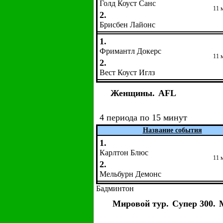
Голд Коуст Санс
11 
2.
Брисбен Лайонс
1.
Фримантл Докерс
11 
2.
Вест Коуст Иглз
Женщины.
AFL
4 периода по 15 минут
Название события
1.
Карлтон Блюс
11 
2.
Мельбурн Демонс
Бадминтон
Мировой тур.
Супер 300.