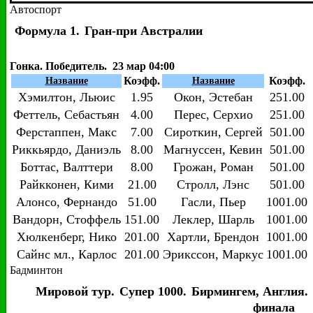
Автоспорт
Формула 1.
Гран-при Австралии
Гонка. Победитель. 23 мар 04:00
Коэфф.
Коэфф.
Название
Название
Хэмилтон, Льюис
1.95
Окон, Эстебан
251.00
Феттель, Себастьян
4.00
Перес, Серхио
251.00
Ферстаппен, Макс
7.00
Сироткин, Сергей
501.00
Риккьярдо, Даниэль
8.00
Магнуссен, Кевин
501.00
Боттас, Валттери
8.00
Грожан, Роман
501.00
Райкконен, Кими
21.00
Стролл, Лэнс
501.00
Алонсо, Фернандо
51.00
Гасли, Пьер
1001.00
Вандорн, Стоффель
151.00
Леклер, Шарль
1001.00
Хюлкенберг, Нико
201.00
Хартли, Брендон
1001.00
Сайнс мл., Карлос
201.00
Эрикссон, Маркус
1001.00
Бадминтон
Мировой тур.
Супер 1000.
Бирмингем, Англия.
финала