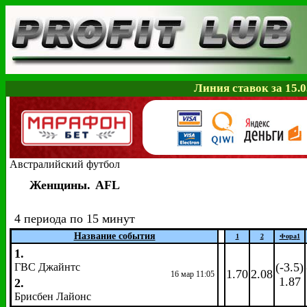
Линия ставок за 15.0
Австралийский футбол
Женщины.
AFL
4 периода по 15 минут
Название события
1
2
Фора
1
1.
(-3.5)
ГВС Джайнтс
1.70
2.08
16 мар 11:05
1.87
2.
Брисбен Лайонс