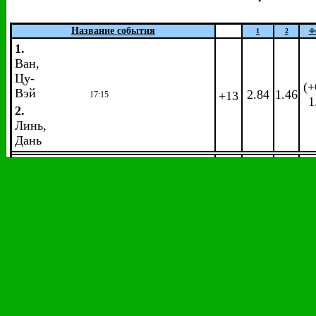
Название события
1
2
Ф
1.
Ван,
Цу-
(+
Вэй
2.84
1.46
+13
17:15
1
2.
Линь,
Дань
1.
Ли,
Дон-
Кын
(+
7.00
1.12
+14
17:40
1
2.
Ли,
Чон-
Вэй
1.
Чэнь, Лун