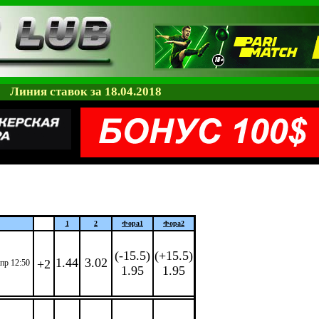
Линия ставок за 18.04.2018
1
2
Фора
1
Фора
2
(-15.5)
(+15.5)
1.44
3.02
+2
апр 12:50
1.95
1.95