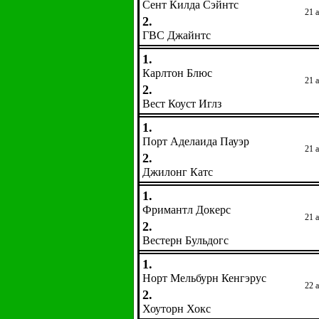
Сент Килда Сэйнтс
21 
2.
ГВС Джайнтс
1.
Карлтон Блюс
21 
2.
Вест Коуст Иглз
1.
Порт Аделаида Пауэр
21 
2.
Джилонг Катс
1.
Фримантл Докерс
21 
2.
Вестерн Бульдогс
1.
Норт Мельбурн Кенгэрус
22 
2.
Хоуторн Хокс