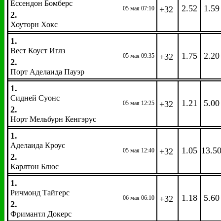
Ессендон Бомберс
2.52
1.59
+32
05 мая 07:10
2.
Хоуторн Хокс
1.
Вест Коуст Иглз
1.75
2.20
+32
05 мая 09:35
2.
Порт Аделаида Пауэр
1.
Сидней Суонс
1.21
5.00
+32
05 мая 12:25
2.
Норт Мельбурн Кенгэрус
1.
Аделаида Кроус
1.05
13.5
+32
05 мая 12:40
2.
Карлтон Блюс
1.
Ричмонд Тайгерс
1.18
5.60
+32
06 мая 06:10
2.
Фримантл Докерс