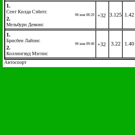
1.
Сент Килда Сэйнтс
3.125
1.42
+32
06 мая 08:20
2.
Мельбурн Демонс
1.
Брисбен Лайонс
3.22
1.40
+32
06 мая 09:40
2.
Коллингвуд Мэгпис
Автоспорт
Формула 1.
Гран-при Испании
EW
: 1/4 1,2
Гонка. Победитель. 11 мая 12:00
Коэфф.
Коэфф.
Название
Название
Феттель, Себастьян
2.40
Перес, Серхио
751.00
Хэмилтон, Льюис
2.50
Окон, Эстебан
751.00
Боттас, Валттери
9.00
Вандорн, Стоффель
751.00
Райкконен, Кими
10.00
Магнуссен, Кевин
751.00
Ферстаппен, Макс
10.00
Гасли, Пьер
851.00