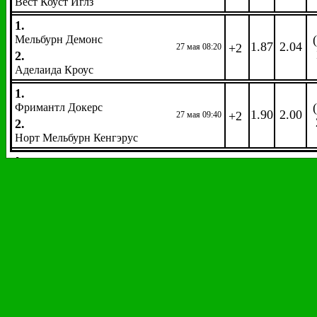
Вест Коуст Иглз
1.
Мельбурн Демонс
1.87
2.04
+2
27 мая 08:20
2.
Аделаида Кроус
1.
Фримантл Докерс
1.90
2.00
+2
27 мая 09:40
2.
Норт Мельбурн Кенгэрус
Автоспорт
Формула 1.
Гран-при Монако
EW
: 1/4 1,2
Гонка. Победитель. 
Коэфф.
Коэфф.
Название
Название
Феттель, Себастьян
2.70
Вандорн, Стоффель
751.00
Хэмилтон, Льюис
3.50
Гасли, Пьер
1001.0
Ферстаппен, Макс
5.00
Окон, Эстебан
1001.0