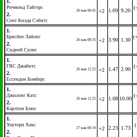
1.
(
Ричмонд Тайгерс
1.09
9.20
+2
26 мая 06:45
2.
Сент Килда Сэйнтс
1.
(
Брисбен Лайонс
3.90
1.30
+2
26 мая 09:35
2.
Сидней Суонс
1.
(
ГВС Джайнтс
1.47
2.90
+2
26 мая 12:25
2.
Ессендон Бомберс
1.
(
Джилонг Катс
1.08
10.00
+2
26 мая 12:25
2.
Карлтон Блюс
1.
(
Хоуторн Хокс
2.23
1.73
+2
27 мая 06:10
2.