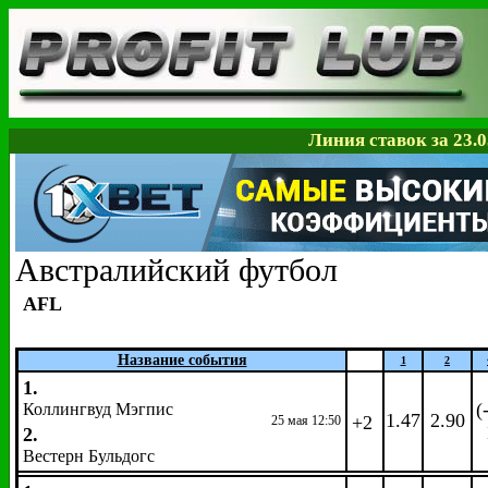
Линия ставок за 23.0
Австралийский футбол
AFL
Название события
1
2
1.
(
Коллингвуд Мэгпис
1.47
2.90
+2
25 мая 12:50
2.
Вестерн Бульдогс