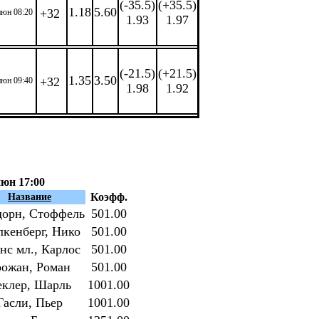
(-35.5)
(+35.5)
1.18
5.60
+32
июн 08:20
1.93
1.97
(-21.5)
(+21.5)
1.35
3.50
+32
июн 09:40
1.98
1.92
июн 17:00
Коэфф.
Название
дорн, Стоффель
501.00
кенберг, Нико
501.00
нс мл., Карлос
501.00
рожан, Роман
501.00
еклер, Шарль
1001.00
Гасли, Пьер
1001.00