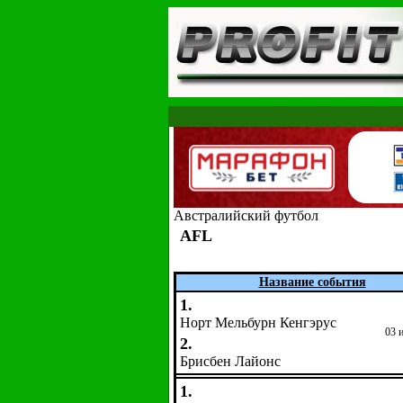
Австралийский футбол
AFL
Название события
1.
Норт Мельбурн Кенгэрус
03 
2.
Брисбен Лайонс
1.