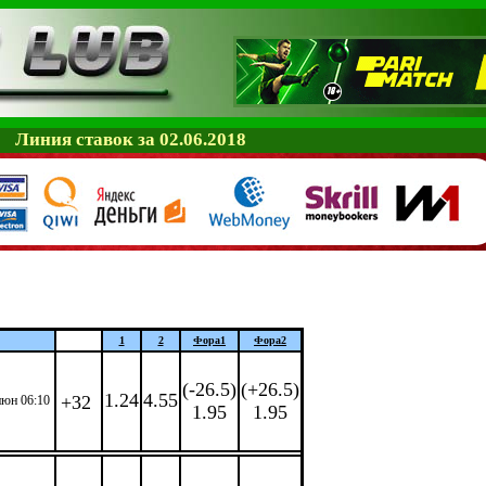
Линия ставок за 02.06.2018
1
2
Фора
1
Фора
2
(-26.5)
(+26.5)
1.24
4.55
+32
июн 06:10
1.95
1.95