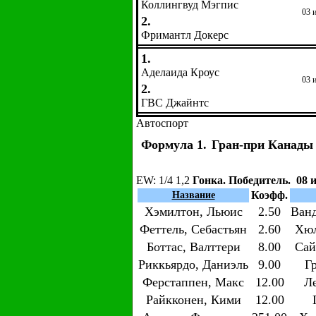
Коллингвуд Мэгпис
03 
2.
Фримантл Докерс
1.
Аделаида Кроус
03 
2.
ГВС Джайнтс
Автоспорт
Формула 1.
Гран-при Канады
EW
: 1/4 1,2
Гонка. Победитель. 08 
Коэфф.
Название
Хэмилтон, Льюис
2.50
Ван
Феттель, Себастьян
2.60
Хюл
Боттас, Валттери
8.00
Сай
Риккьярдо, Даниэль
9.00
Г
Ферстаппен, Макс
12.00
Л
Райкконен, Кими
12.00