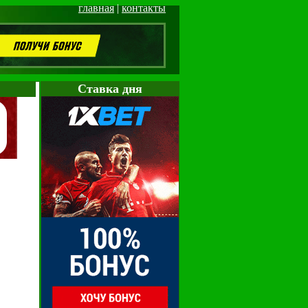
главная
|
контакты
Cтавка дня