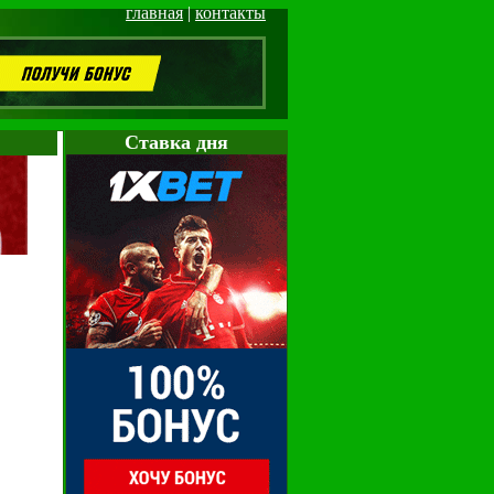
главная
|
контакты
Cтавка дня