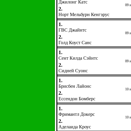
Джилонг Катс
09 
2.
Норт Мельбурн Кенгэрус
1.
ГВС Джайнтс
09 
2.
Голд Коуст Санс
1.
Сент Килда Сэйнтс
09 
2.
Сидней Суонс
1.
Брисбен Лайонс
10 
2.
Ессендон Бомберс
1.
Фримантл Докерс
10 
2.
Аделаида Кроус