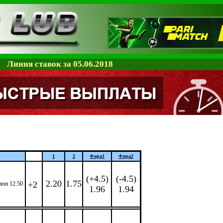
Линия ставок за 05.06.2018
1
2
Фора
1
Фора
2
(+4.5)
(-4.5)
2.20
1.75
+2
июн 12:50
1.96
1.94