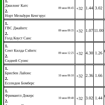
1.
Джилонг Катс
1.44
3.02
+32
09 июн 06:45
2.
Норт Мельбурн Кенгэрус
1.
ГВС Джайнтс
1.07
11.00
+32
09 июн 09:35
2.
Голд Коуст Санс
1.
Сент Килда Сэйнтс
4.30
1.26
+32
09 июн 12:25
2.
Сидней Суонс
1.
Брисбен Лайонс
2.36
1.66
+32
10 июн 06:10
2.
Ессендон Бомберс
1.
Фримантл Докерс
3.02
1.44
+32
10 июн 09:40
2.