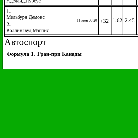
Аделаида Кроус
1.
Мельбурн Демонс
1.62
2.45
+32
11 июн 08:20
2.
Коллингвуд Мэгпис
Автоспорт
Формула 1.
Гран-при Канады
EW
: 1/4 1,2
Гонка. Победитель. 
Коэфф.
Коэфф.
Название
Название
Хэмилтон, Льюис
2.30
Вандорн, Стоффель
501.00
Феттель, Себастьян
2.75
Хюлкенберг, Нико
501.00
Боттас, Валттери
7.00
Сайнс мл., Карлос
501.00
Ферстаппен, Макс
10.00
Грожан, Роман
501.00
Райкконен, Кими
10.00
Леклер, Шарль
1001.0
Риккьярдо, Даниэль
19.00
Гасли, Пьер
1001.0
Алонсо, Фернандо
251.00
Хартли, Брендон
1251.0