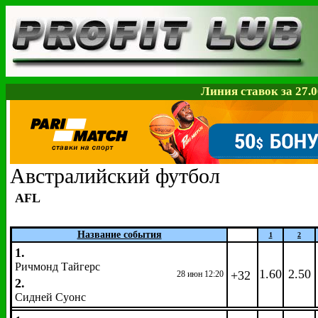
Линия ставок за 27.0
Австралийский футбол
AFL
Название события
1
2
1.
Ричмонд Тайгерс
1.60
2.50
+32
28 июн 12:20
2.
Сидней Суонс