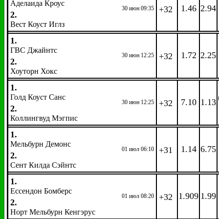
Аделаида Кроус
1.46
2.94
+32
30 июн 09:35
2.
Вест Коуст Иглз
1.
ГВС Джайнтс
1.72
2.25
+32
30 июн 12:25
2.
Хоуторн Хокс
1.
Голд Коуст Санс
7.10
1.13
+32
30 июн 12:25
2.
Коллингвуд Мэгпис
1.
Мельбурн Демонс
1.14
6.75
+31
01 июл 06:10
2.
Сент Килда Сэйнтс
1.
Ессендон Бомберс
1.909
1.99
+32
01 июл 08:20
2.
Норт Мельбурн Кенгэрус