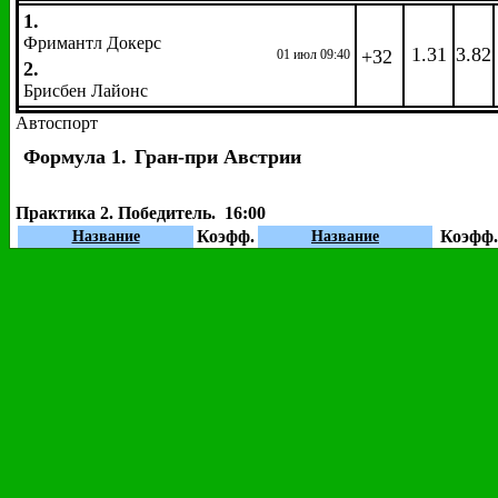
1.
Фримантл Докерс
1.31
3.82
+32
01 июл 09:40
2.
Брисбен Лайонс
Автоспорт
Формула 1.
Гран-при Австрии
Практика 2. Победитель. 16:00
Коэфф.
Коэфф.
Название
Название
Хэмилтон, Льюис
1.70
Сайнс мл., Карлос
151.00
Боттас, Валттери
4.35
Перес, Серхио
251.00
Феттель, Себастьян
6.00
Окон, Эстебан
301.00
Риккьярдо, Даниэль
9.00
Гасли, Пьер
501.00
Ферстаппен, Макс
9.00
Леклер, Шарль
501.00
Райкконен, Кими
14.00
Хартли, Брендон
701.00
Грожан, Роман
81.00
Вандорн, Стоффель
701.00
Магнуссен, Кевин
81.00
Эрикссон, Маркус
1001.0
Алонсо, Фернандо
151.00
Сироткин, Сергей
1001.0