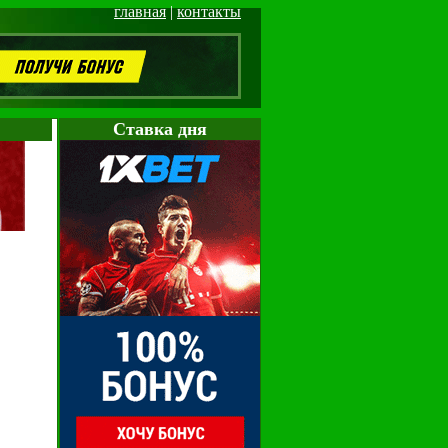
главная
|
контакты
Cтавка дня