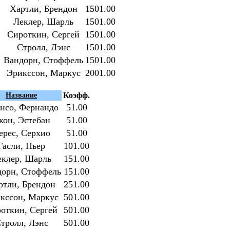
Хартли, Брендон
1501.00
Леклер, Шарль
1501.00
Сироткин, Сергей
1501.00
Стролл, Лэнс
1501.00
Вандорн, Стоффель
1501.00
Эрикссон, Маркус
2001.00
Коэфф.
Название
нсо, Фернандо
51.00
кон, Эстебан
51.00
ерес, Серхио
51.00
Гасли, Пьер
101.00
еклер, Шарль
151.00
дорн, Стоффель
151.00
ртли, Брендон
251.00
кссон, Маркус
501.00
откин, Сергей
501.00
тролл, Лэнс
501.00