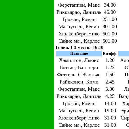
Ферстаппен, Макс
34.00
Риккьярдо, Даниэль
46.00
Грожан, Роман
251.00
Магнуссен, Кевин
301.00
Хюлкенберг, Нико
601.00
Сайнс мл., Карлос
601.00
Гонка. 1-3 место. 16:10
Коэфф.
Название
Хэмилтон, Льюис
1.20
Ало
Боттас, Валттери
1.22
О
Феттель, Себастьян
1.60
П
Райкконен, Кими
2.45
Ферстаппен, Макс
3.00
Л
Риккьярдо, Даниэль
4.25
Ван
Грожан, Роман
14.00
Ха
Магнуссен, Кевин
19.00
Эри
Хюлкенберг, Нико
31.00
Сир
Сайнс мл., Карлос
31.00
С