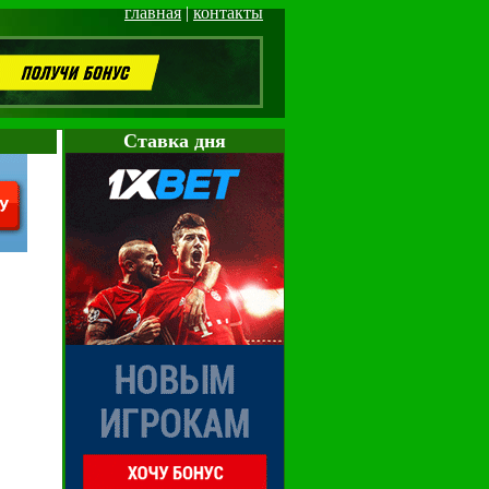
главная
|
контакты
Cтавка дня