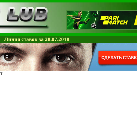
Линия ставок за 28.07.2018
ет