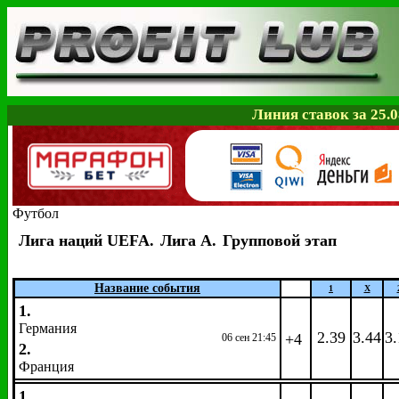
Линия ставок за 25.0
Футбол
Лига наций UEFA.
Лига A.
Групповой этап
Название события
1
X
1.
Германия
2.39
3.44
3.
+4
06 сен 21:45
2.
Франция
1.