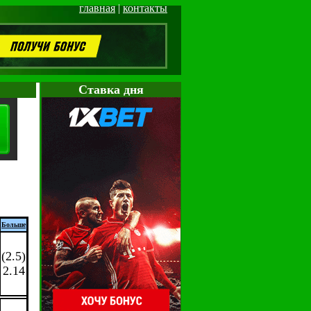
главная
|
контакты
Cтавка дня
Больше
(2.5)
2.14