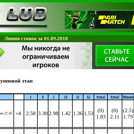
Линия ставок за 01.09.2018
упповой этап
1
X
2
1X
12
X2
Фора
1
Фора
2
Меньше
(0)
(0)
(2.5)
+4
2.58
3.30
2.98
1.42
1.36
1.53
сен 21:45
1.83
2.11
1.79