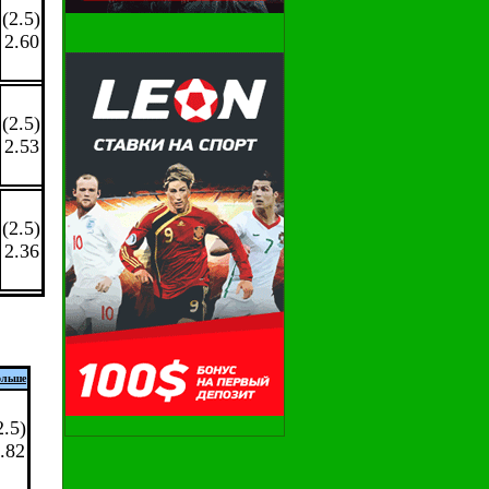
(2.5)
2.60
(2.5)
2.53
(2.5)
2.36
ольше
2.5)
.82