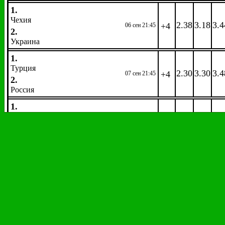
1.
Чехия
2.38
3.18
3.4
+4
06 сен 21:45
2.
Украина
1.
Турция
2.30
3.30
3.4
+4
07 сен 21:45
2.
Россия
1.
Северная Ирландия
2.85
2.95
2.9
+4
08 сен 16:00
2.
Босния и Герцеговина
Лига наций UEFA.
Лига C.
Групповой этап
Название события
1
X
2
1.
Норвегия
06 сен
1.44
4.30
10.
+4
21:45
2.