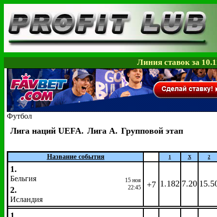
Линия ставок за 10.1
Футбол
Лига наций UEFA.
Лига A.
Групповой этап
Название события
1
X
2
1.
Бельгия
15 ноя
1.182
7.20
15.5
+7
22:45
2.
Исландия
1.