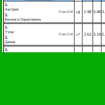
1.
Австрия
1.98
3.48
3
+8
15 ноя 22:45
2.
Босния и Герцеговина
1.
Уэльс
2.62
3.10
2
+7
15 ноя 22:45
2.
Дания
1.
Словакия
2.46
3.05
3
+7
16 ноя 22:45
2.
Украина
1.
Турция
2.375
3.15
3
+7
17 ноя 20:00
2.
Швеция
Лига наций UEFA.
Лига C.
Групповой этап