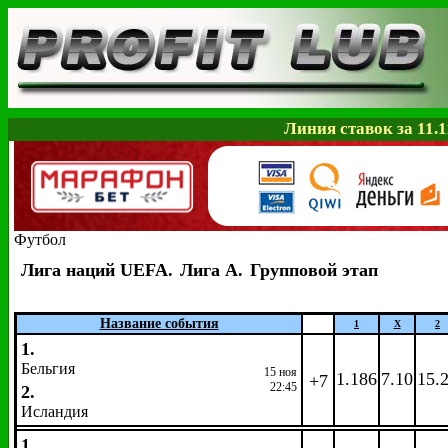
Линия ставок за 11.1
Футбол
Лига наций UEFA.
Лига A.
Групповой этап
Название события
1
X
2
1.
Бельгия
15 ноя
1.186
7.10
15.
+7
22:45
2.
Исландия
1.