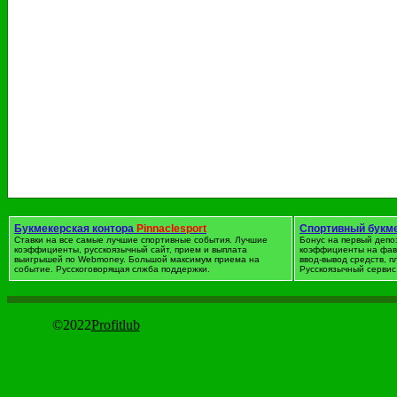
Букмекерская контора
Pinnaclesport
Спортивный букм
Ставки на все самые лучшие спортивные события. Лучшие
Бонус на первый депо
коэффициенты, русскоязычный сайт, прием и выплата
коэффициенты на фав
выигрышей по Webmoney. Большой максимум приема на
ввод-вывод средств, 
событие. Русскоговорящая слжба поддержки.
Русскоязычный сервис 
©2022
Profitlub