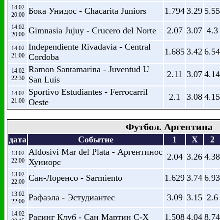
14.02
Бока Унидос - Chacarita Juniors
1.794
3.29
5.55
20:00
14.02
Gimnasia Jujuy - Crucero del Norte
2.07
3.07
4.3
20:00
Independiente Rivadavia - Central
14.02
1.685
3.42
6.54
21:00
Cordoba
Ramon Santamarina - Juventud U
14.02
2.11
3.07
4.14
22:30
San Luis
Sportivo Estudiantes - Ferrocarril
14.02
2.1
3.08
4.15
21:00
Oeste
Футбол. Аргентина
дата
Событие
1
X
2
Aldosivi Mar del Plata - Аргентинос
13.02
2.04
3.26
4.38
22:00
Хуниорс
13.02
Сан-Лоренсо - Sarmiento
1.629
3.74
6.93
22:00
13.02
Рафаэла - Эстудиантес
3.09
3.15
2.6
22:00
14.02
Расинг Клуб - Сан Мартин С-Х
1.508
4.04
8.74