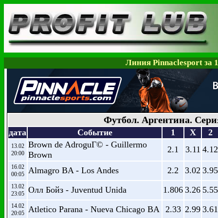
Линия Pinnaclesport за 
Футбол. Аргентина. Сери
дата
Событие
1
X
2
Brown de AdroguГ© - Guillermo
13.02
2.1
3.11
4.12
20:00
Brown
16.02
Almagro BA - Los Andes
2.2
3.02
3.95
00:05
13.02
Олл Бойз - Juventud Unida
1.806
3.26
5.55
23:05
14.02
Atletico Parana - Nueva Chicago BA
2.33
2.99
3.61
20:05