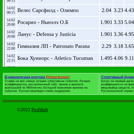
00:15
14.02
Велес Сарсфилд - Олимпо
2.04
3.23
4.43
00:15
14.02
Росарио - Ньюэлз О.Б
1.901
3.33
5.04
20:00
14.02
Ланус - Defensa y Justicia
1.901
3.36
4.95
20:00
14.02
Гимназия ЛП - Patronato Parana
2.29
3.18
3.65
22:00
14.02
Бока Хуниорс - Atletico Tucuman
1.495
4.06
9.11
22:15
15.02
Белграно - Ривер Плейт
3.43
3.19
2.38
00:15
Букмекерская контора
Pinnaclesport
Спортивный букм
Ставки на все самые лучшие спортивные события. Лучшие
Бонус на первый депо
коэффициенты, русскоязычный сайт, прием и выплата
коэффициенты на фав
Футбол. Австралия
выигрышей по Webmoney. Большой максимум приема на
ввод-вывод средств, 
событие. Русскоговорящая слжба поддержки.
Русскоязычный сервис 
дата
Событие
1
X
2
14.02
Централ Коаст - Аделаида Юн
3.89
4.03
1.926
04:00
©2022
Profitlub
Western Sydney Wanderers -
14.02
1.33
5.98
9.41
06:00
Веллингтон Феникс