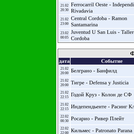
Ferrocarril Oeste - Independ
21.02
20:30
Rivadavia
Central Cordoba - Ramon
21.02
23:00
Santamarina
Juventud U San Luis - Taller
23.02
00:05
Cordoba
Ф
дата
Событие
21.02
Белграно - Банфилд
20:00
21.02
Тигре - Defensa y Justicia
20:00
21.02
Годой Круз - Колон де СФ
22:15
21.02
Индепендьенте - Расинг К
22:15
22.02
Росарио - Ривер Плейт
00:30
22.02
Кильмес - Patronato Parana
22:00