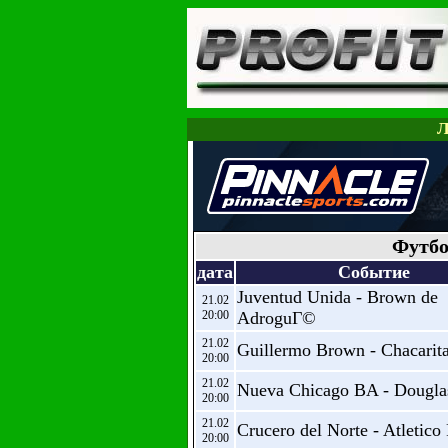
Л
Футбо
дата
Событие
Juventud Unida - Brown de
21.02
20:00
AdroguГ©
21.02
Guillermo Brown - Chacarita
20:00
21.02
Nueva Chicago BA - Dougla
20:00
21.02
Crucero del Norte - Atletico
20:00