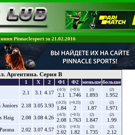
иния Pinnaclesport за 21.02.2016
л. Аргентина. Серия В
1
X
2
Ф1
Ф2
меньше
больше
(-0.5)
(+0.5)
(2)
(2)
2.1
3.1
4.17
2.1
1.746
1.893
1.952
(-0.25)
(+0.25)
(2)
(2)
 Juniors
2.18
3.05
3.93
1.84
2
1.87
1.971
(-0.5)
(+0.5)
(2)
(2)
s Haig
2.08
3.08
4.26
2.08
1.763
1.847
1.99
(-0.5)
(+0.5)
(2)
(2)
 Parana
2.02
3.07
4.57
2.02
1.82
1.735
2.12