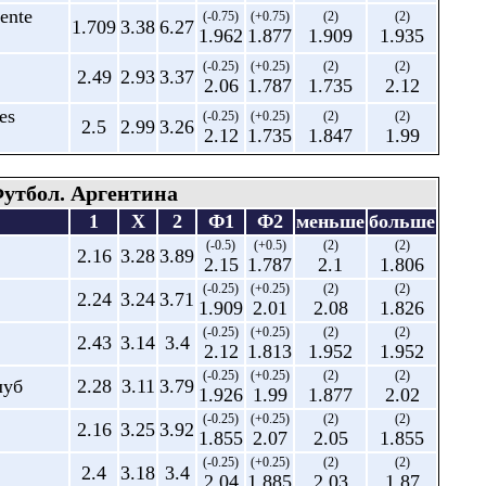
iente
(-0.75)
(+0.75)
(2)
(2)
1.709
3.38
6.27
1.962
1.877
1.909
1.935
(-0.25)
(+0.25)
(2)
(2)
2.49
2.93
3.37
2.06
1.787
1.735
2.12
es
(-0.25)
(+0.25)
(2)
(2)
2.5
2.99
3.26
2.12
1.735
1.847
1.99
утбол. Аргентина
1
X
2
Ф1
Ф2
меньше
больше
(-0.5)
(+0.5)
(2)
(2)
2.16
3.28
3.89
2.15
1.787
2.1
1.806
(-0.25)
(+0.25)
(2)
(2)
2.24
3.24
3.71
1.909
2.01
2.08
1.826
(-0.25)
(+0.25)
(2)
(2)
2.43
3.14
3.4
2.12
1.813
1.952
1.952
(-0.25)
(+0.25)
(2)
(2)
луб
2.28
3.11
3.79
1.926
1.99
1.877
2.02
(-0.25)
(+0.25)
(2)
(2)
2.16
3.25
3.92
1.855
2.07
2.05
1.855
(-0.25)
(+0.25)
(2)
(2)
2.4
3.18
3.4
2.04
1.885
2.03
1.87