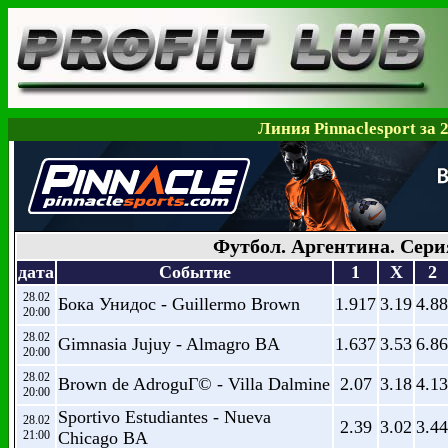
Линия Pinnaclesport за 
Футбол. Аргентина. Сери
дата
Событие
1
X
2
28.02
Бока Унидос - Guillermo Brown
1.917
3.19
4.88
20:00
28.02
Gimnasia Jujuy - Almagro BA
1.637
3.53
6.86
20:00
28.02
Brown de AdroguГ© - Villa Dalmine
2.07
3.18
4.13
20:00
Sportivo Estudiantes - Nueva
28.02
2.39
3.02
3.44
21:00
Chicago BA