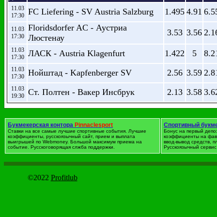
11.03
FC Liefering - SV Austria Salzburg
1.495
4.91
6.5
17:30
Floridsdorfer AC - Аустриа
11.03
3.53
3.56
2.1
17:30
Люстенау
11.03
ЛАСК - Austria Klagenfurt
1.422
5
8.2
17:30
11.03
Нойштад - Kapfenberger SV
2.56
3.59
2.8
17:30
11.03
Ст. Полтен - Вакер Инсбрук
2.13
3.58
3.6
19:30
Футбол. Австрия
Букмекерская контора
Pinnaclesport
Спортивный букм
дата
Событие
1
X
2
Ставки на все самые лучшие спортивные события. Лучшие
Бонус на первый депо
коэффициенты, русскоязычный сайт, прием и выплата
коэффициенты на фав
выигрышей по Webmoney. Большой максимум приема на
ввод-вывод средств, 
12.03
Вольфсбергер АК - Зальцбург
4.6
3.87
1.8
событие. Русскоговорящая слжба поддержки.
Русскоязычный сервис 
15:00
Рапид Вена - Admira Wacker
12.03
1.365
5.44
9.
17:30
Modling
©2022
Profitlub
12.03
Гредиг - Маттерсбург
2.14
3.65
3.5
17:30
12.03
Рид - Альтах
1.917
3.69
4.
17:30