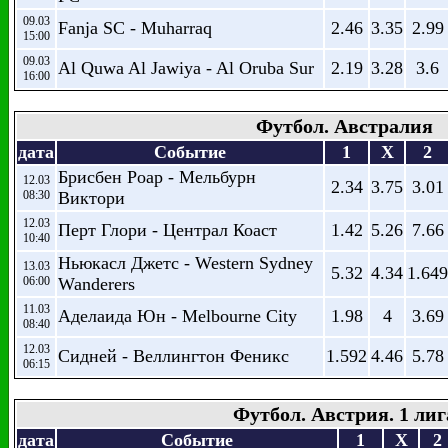
09.03
Fanja SC - Muharraq
2.46
3.35
2.99
15:00
09.03
Al Quwa Al Jawiya - Al Oruba Sur
2.19
3.28
3.6
16:00
Футбол. Австралия
дата
Событие
1
X
2
Брисбен Роар - Мельбурн
12.03
2.34
3.75
3.01
08:30
Виктори
12.03
Перт Глори - Централ Коаст
1.42
5.26
7.66
10:40
Ньюкасл Джетс - Western Sydney
13.03
5.32
4.34
1.649
06:00
Wanderers
11.03
Аделаида Юн - Melbourne City
1.98
4
3.69
08:40
12.03
Сидней - Веллингтон Феникс
1.592
4.46
5.78
06:15
Футбол. Австрия. 1 лиг
дата
Событие
1
X
2