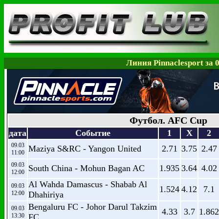
Линия Pinnaclesport за 
Футбол. AFC Cup
дата
Событие
1
X
2
09.03
Maziya S&RC - Yangon United
2.71
3.75
2.47
11:00
09.03
South China - Mohun Bagan AC
1.935
3.64
4.02
12:00
Al Wahda Damascus - Shabab Al
09.03
1.524
4.12
7.1
12:00
Dhahiriya
Bengaluru FC - Johor Darul Takzim
09.03
4.33
3.7
1.862
13:30
FC