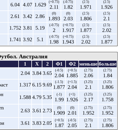
(+0.75)
(-0.75)
(2.5)
(2.5)
6.04
4.07
1.629
2.11
1.82
1.971
1.926
(0)
(0)
(2.5)
(2.5)
2.61
3.42
2.86
1.893
2.03
1.806
2.1
(-0.75)
(+0.75)
(2.5)
(2.5)
1.752
3.81
5.19
2
1.917
1.877
2.02
(-0.75)
(+0.75)
(2.5)
(2.5)
1.741
3.92
5.1
1.98
1.943
2.02
1.877
утбол. Австралия
1
X
2
Ф1
Ф2
меньше
больше
(-0.5)
(+0.5)
(2.75)
(2.75)
2.04
3.84
3.65
2.04
1.885
2.06
1.84
(-1.5)
(+1.5)
(3.25)
(3.25)
оаст
1.317
6.15
9.69
1.877
2.04
2.1
1.806
он
(-1)
(+1)
(3.25)
(3.25)
1.588
4.79
5.35
1.99
1.926
2.17
1.758
rn
(0)
(0)
(2.75)
(2.75)
2.63
3.61
2.73
1.909
2.01
1.952
1.952
(+0.5)
(-0.5)
(2.75)
(2.75)
ри
3.61
3.83
2.05
1.87
2.05
2.1
1.806