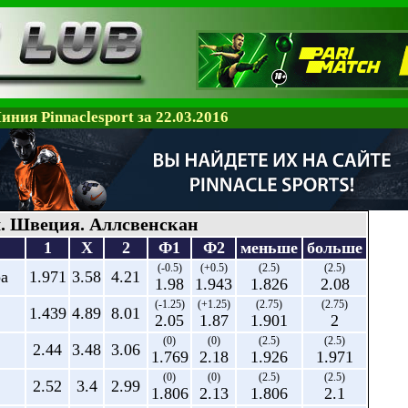
иния Pinnaclesport за 22.03.2016
. Швеция. Аллсвенскан
1
X
2
Ф1
Ф2
меньше
больше
(-0.5)
(+0.5)
(2.5)
(2.5)
ра
1.971
3.58
4.21
1.98
1.943
1.826
2.08
(-1.25)
(+1.25)
(2.75)
(2.75)
1.439
4.89
8.01
2.05
1.87
1.901
2
(0)
(0)
(2.5)
(2.5)
2.44
3.48
3.06
1.769
2.18
1.926
1.971
(0)
(0)
(2.5)
(2.5)
2.52
3.4
2.99
1.806
2.13
1.806
2.1