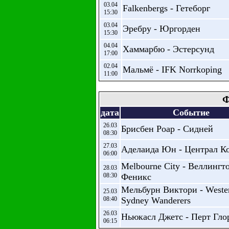
03.04
Falkenbergs - Гетеборг
15:30
03.04
Эребру - Юргорден
15:30
04.04
Хаммарбю - Эстерсунд
17:00
02.04
Мальмё - IFK Norrkoping
11:00
Ф
дата
Событие
26.03
Брисбен Роар - Сидней
08:30
27.03
Аделаида Юн - Централ К
06:00
Melbourne City - Веллингт
28.03
08:30
Феникс
Мельбурн Виктори - Weste
25.03
08:40
Sydney Wanderers
26.03
Ньюкасл Джетс - Перт Гло
06:15