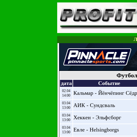
Л
Футбол
дата
Событие
02.04
Кальмар - Йёнчёпинг Сёд
14:00
03.04
АИК - Сундсваль
13:00
03.04
Хеккен - Эльфсборг
13:00
03.04
Евле - Helsingborgs
13:00