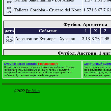
Ramon Santamarina - Los Andes
2.37
2.91
3.6
00:05
30.03
Talleres Cordoba - Crucero del Norte
1.571
3.67
7.6
23:00
Футбол. Аргентина
дата
Событие
1
X
2
29.03
Аргентинос Хуниорс - Хуракан
3.13
3.26
2.45
00:00
Футбол. Австрия. 1 лиг
дата
Событие
1
X
2
Букмекерская контора
Pinnaclesport
Спортивный букм
Austria Klagenfurt - Kapfenberger
01.04
Ставки на все самые лучшие спортивные события. Лучшие
3.14
Бонус на первый депо
3.58
2.34
коэффициенты, русскоязычный сайт, прием и выплата
16:30
SV
коэффициенты на фав
выигрышей по Webmoney. Большой максимум приема на
ввод-вывод средств, 
событие. Русскоговорящая слжба поддержки.
Русскоязычный сервис 
01.04
Аустриа Люстенау - FC Liefering
2.05
3.79
3.65
16:30
01.04
Нойштад - Floridsdorfer AC
2.07
3.53
3.85
©2022
Profitlub
16:30
SV Austria Salzburg - Вакер
01.04
4.36
3.92
1.855
16:30
Инсбрук
01.04
ЛАСК - Ст. Полтен
2.1
3.58
3.71