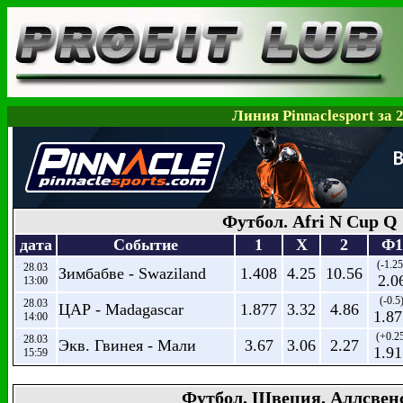
Линия Pinnaclesport за 
Футбол. Afri N Cup Q
дата
Событие
1
X
2
Ф1
(-1.25
28.03
Зимбабве - Swaziland
1.408
4.25
10.56
2.0
13:00
(-0.5
28.03
ЦАР - Madagascar
1.877
3.32
4.86
1.87
14:00
(+0.2
28.03
Экв. Гвинея - Мали
3.67
3.06
2.27
1.91
15:59
Футбол. Швеция. Аллсвен