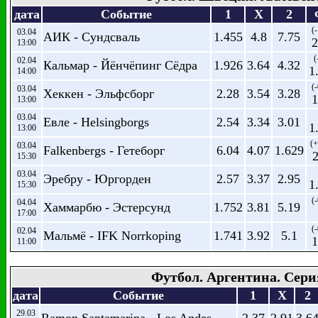
дата
Событие
1
X
2
(-
03.04
АИК - Сундсваль
1.455
4.8
7.75
2
13:00
(
02.04
Кальмар - Йёнчёпинг Сёдра
1.926
3.64
4.32
1
14:00
(-
03.04
Хеккен - Эльфсборг
2.28
3.54
3.28
1
13:00
03.04
Евле - Helsingborgs
2.54
3.34
3.01
1
13:00
(+
03.04
Falkenbergs - Гетеборг
6.04
4.07
1.629
2
15:30
03.04
Эребру - Юргорден
2.57
3.37
2.95
1
15:30
(-
04.04
Хаммарбю - Эстерсунд
1.752
3.81
5.19
17:00
(-
02.04
Мальмё - IFK Norrkoping
1.741
3.92
5.1
1
11:00
Футбол. Аргентина. Сери
дата
Событие
1
X
2
29.03