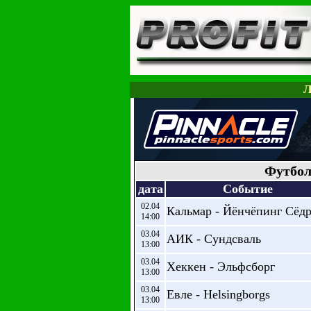
Л
Футбол
дата
Событие
02.04
Кальмар - Йёнчёпинг Сёд
14:00
03.04
АИК - Сундсваль
13:00
03.04
Хеккен - Эльфсборг
13:00
03.04
Евле - Helsingborgs
13:00