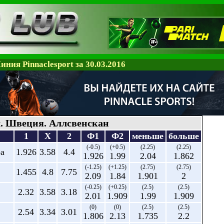
иния Pinnaclesport за 30.03.2016
. Швеция. Аллсвенскан
1
X
2
Ф1
Ф2
меньше
больше
(-0.5)
(+0.5)
(2.25)
(2.25)
ра
1.926
3.58
4.4
1.926
1.99
2.04
1.862
(-1.25)
(+1.25)
(2.75)
(2.75)
1.455
4.8
7.75
2.09
1.84
1.901
2
(-0.25)
(+0.25)
(2.5)
(2.5)
2.32
3.58
3.18
2.01
1.909
1.99
1.909
(0)
(0)
(2.5)
(2.5)
2.54
3.34
3.01
1.806
2.13
1.735
2.2