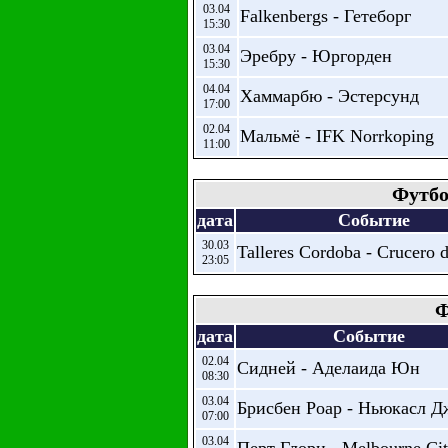
03.04
Falkenbergs - Гетеборг
15:30
03.04
Эребру - Юргорден
15:30
04.04
Хаммарбю - Эстерсунд
17:00
02.04
Мальмё - IFK Norrkoping
11:00
Футбо
дата
Событие
30.03
Talleres Cordoba - Crucero d
23:05
Ф
дата
Событие
02.04
Сидней - Аделаида Юн
08:30
03.04
Брисбен Роар - Ньюкасл Д
07:00
03.04