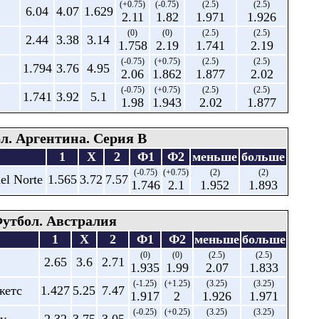
(+0.75)
(-0.75)
(2.5)
(2.5)
6.04
4.07
1.629
2.11
1.82
1.971
1.926
(0)
(0)
(2.5)
(2.5)
2.44
3.38
3.14
1.758
2.19
1.741
2.19
(-0.75)
(+0.75)
(2.5)
(2.5)
1.794
3.76
4.95
2.06
1.862
1.877
2.02
(-0.75)
(+0.75)
(2.5)
(2.5)
1.741
3.92
5.1
1.98
1.943
2.02
1.877
л. Аргентина. Серия В
1
X
2
Ф1
Ф2
меньше
больше
(-0.75)
(+0.75)
(2)
(2)
el Norte
1.565
3.72
7.57
1.746
2.1
1.952
1.893
утбол. Австралия
1
X
2
Ф1
Ф2
меньше
больше
(0)
(0)
(2.5)
(2.5)
2.65
3.6
2.71
1.935
1.99
2.07
1.833
(-1.25)
(+1.25)
(3.25)
(3.25)
жетс
1.427
5.25
7.47
1.917
2
1.926
1.971
(-0.25)
(+0.25)
(3.25)
(3.25)