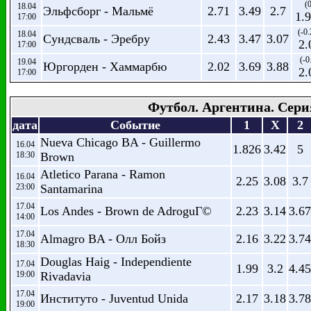
(0
18.04
Эльфсборг - Мальмё
2.71
3.49
2.7
1.
17:00
(-0.
18.04
Сундсваль - Эребру
2.43
3.47
3.07
2.
17:00
(-0
19.04
Юргорден - Хаммарбю
2.02
3.69
3.88
2.
17:00
Футбол. Аргентина. Сери
дата
Событие
1
X
2
Nueva Chicago BA - Guillermo
16.04
1.826
3.42
5
18:30
Brown
Atletico Parana - Ramon
16.04
2.25
3.08
3.7
23:00
Santamarina
17.04
Los Andes - Brown de AdroguГ©
2.23
3.14
3.67
14:00
17.04
Almagro BA - Олл Бойз
2.16
3.22
3.74
18:30
Douglas Haig - Independiente
17.04
1.99
3.2
4.45
19:00
Rivadavia
17.04
Институто - Juventud Unida
2.17
3.18
3.78
19:00