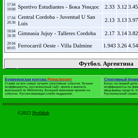
17.04
Sportivo Estudiantes - Бока Унидос
2.33
3.12
3.45
19:00
Central Cordoba - Juventud U San
17.04
2.13
3.13
3.97
20:30
Luis
18.04
Gimnasia Jujuy - Talleres Cordoba
2.17
3.14
3.82
18:30
20.04
Ferrocarril Oeste - Villa Dalmine
1.943
3.26
4.54
00:05
Футбол. Аргентина
дата
Событие
1
X
2
16.04
Букмекерская контора
Pinnaclesport
Спортивный букм
Ланус - Рафаэла
1.357
5.21
10.38
Ставки на все самые лучшие спортивные события. Лучшие
17:00
Бонус на первый депо
коэффициенты, русскоязычный сайт, прием и выплата
коэффициенты на фав
выигрышей по Webmoney. Большой максимум приема на
Atletico Tucuman - Defensa y
ввод-вывод средств, 
16.04
2.3
3.34
3.43
событие. Русскоговорящая слжба поддержки.
Русскоязычный сервис 
19:15
Justicia
Бока Хуниорс - Aldosivi Mar del
16.04
1.532
4.28
7.22
21:30
Plata
©2022
Profitlub
16.04
Union de Santa Fe - Тигре
2.43
3.31
3.21
21:30
Расинг Клуб - Аргентинос
16.04
1.694
3.98
5.45
23:45