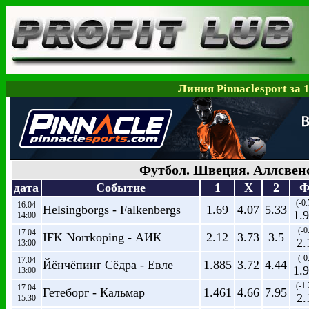
Линия Pinnaclesport за 
Футбол. Швеция. Аллсвен
дата
Событие
1
X
2
Ф
(-0.
16.04
Helsingborgs - Falkenbergs
1.69
4.07
5.33
1.
14:00
(-0
17.04
IFK Norrkoping - АИК
2.12
3.73
3.5
2.
13:00
(-0
17.04
Йёнчёпинг Сёдра - Евле
1.885
3.72
4.44
1.
13:00
(-1.
17.04
Гетеборг - Кальмар
1.461
4.66
7.95
2.
15:30