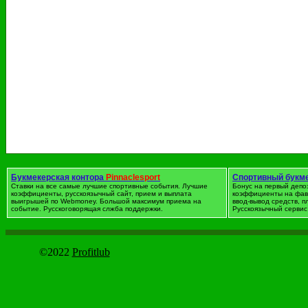
Букмекерская контора
Pinnaclesport
Спортивный букм
Ставки на все самые лучшие спортивные события. Лучшие
Бонус на первый депо
коэффициенты, русскоязычный сайт, прием и выплата
коэффициенты на фав
выигрышей по Webmoney. Большой максимум приема на
ввод-вывод средств, 
событие. Русскоговорящая слжба поддержки.
Русскоязычный сервис 
©2022
Profitlub