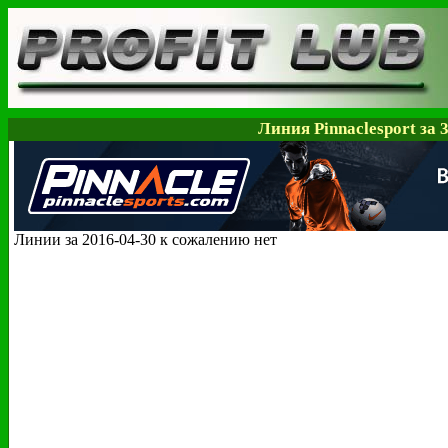
Линия Pinnaclesport за 
Линии за 2016-04-30 к сожалению нет