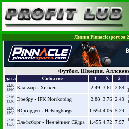
Линия Pinnaclesport за 
Футбол. Швеция. Аллсвен
дата
Событие
1
X
2
22.05
Кальмар - Хеккен
2.49
3.61
2.88
13:00
22.05
Эребру - IFK Norrkoping
2.88
3.76
2.43
13:00
22.05
Юргорден - Helsingborgs
1.694
4.06
5.29
15:30
22.05
Эльфсборг - Йёнчёпинг Сёдра
1.455
4.72
7.97
15:30