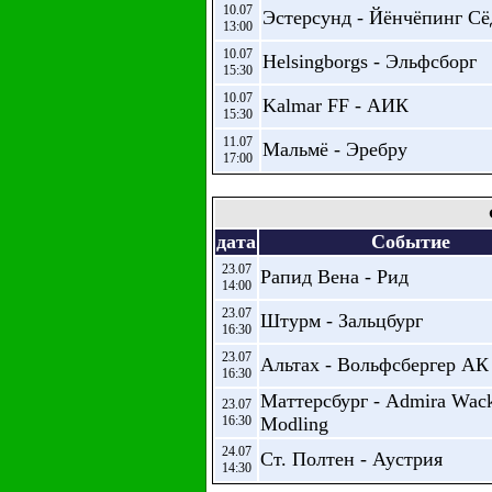
10.07
Эстерсунд - Йёнчёпинг Сё
13:00
10.07
Helsingborgs - Эльфсборг
15:30
10.07
Kalmar FF - АИК
15:30
11.07
Мальмё - Эребру
17:00
дата
Событие
23.07
Рапид Вена - Рид
14:00
23.07
Штурм - Зальцбург
16:30
23.07
Альтах - Вольфсбергер АК
16:30
Маттерсбург - Admira Wac
23.07
16:30
Modling
24.07
Ст. Полтен - Аустрия
14:30