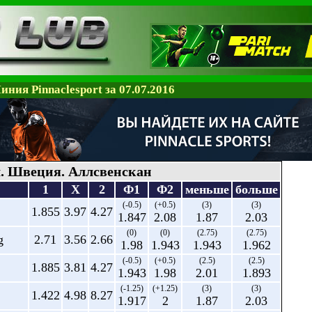
иния Pinnaclesport за 07.07.2016
. Швеция. Аллсвенскан
1
X
2
Ф1
Ф2
меньше
больше
(-0.5)
(+0.5)
(3)
(3)
1.855
3.97
4.27
1.847
2.08
1.87
2.03
(0)
(0)
(2.75)
(2.75)
g
2.71
3.56
2.66
1.98
1.943
1.943
1.962
(-0.5)
(+0.5)
(2.5)
(2.5)
1.885
3.81
4.27
1.943
1.98
2.01
1.893
(-1.25)
(+1.25)
(3)
(3)
1.422
4.98
8.27
1.917
2
1.87
2.03