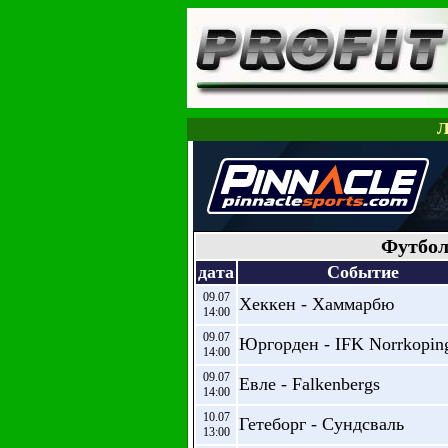
Л
Футбол
дата
Событие
09.07
Хеккен - Хаммарбю
14:00
09.07
Юргорден - IFK Norrkopin
14:00
09.07
Евле - Falkenbergs
14:00
10.07
Гетеборг - Сундсваль
13:00