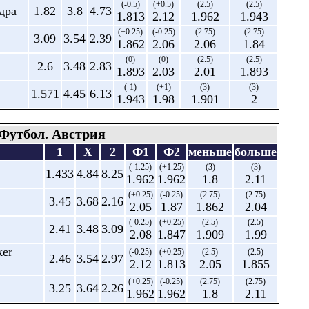
(-0.5)
(+0.5)
(2.5)
(2.5)
дра
1.82
3.8
4.73
1.813
2.12
1.962
1.943
(+0.25)
(-0.25)
(2.75)
(2.75)
3.09
3.54
2.39
1.862
2.06
2.06
1.84
(0)
(0)
(2.5)
(2.5)
2.6
3.48
2.83
1.893
2.03
2.01
1.893
(-1)
(+1)
(3)
(3)
1.571
4.45
6.13
1.943
1.98
1.901
2
Футбол. Австрия
1
X
2
Ф1
Ф2
меньше
больше
(-1.25)
(+1.25)
(3)
(3)
1.433
4.84
8.25
1.962
1.962
1.8
2.11
(+0.25)
(-0.25)
(2.75)
(2.75)
3.45
3.68
2.16
2.05
1.87
1.862
2.04
(-0.25)
(+0.25)
(2.5)
(2.5)
2.41
3.48
3.09
2.08
1.847
1.909
1.99
ker
(-0.25)
(+0.25)
(2.5)
(2.5)
2.46
3.54
2.97
2.12
1.813
2.05
1.855
(+0.25)
(-0.25)
(2.75)
(2.75)
3.25
3.64
2.26
1.962
1.962
1.8
2.11