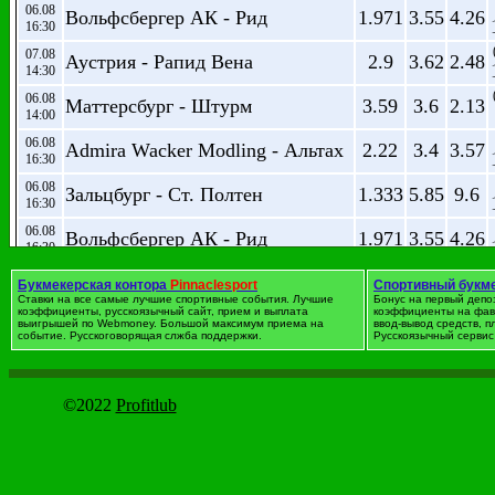
06.08
Вольфсбергер АК - Рид
1.971
3.55
4.26
16:30
07.08
Аустрия - Рапид Вена
2.9
3.62
2.48
14:30
06.08
Маттерсбург - Штурм
3.59
3.6
2.13
14:00
06.08
Admira Wacker Modling - Альтах
2.22
3.4
3.57
16:30
06.08
Зальцбург - Ст. Полтен
1.333
5.85
9.6
16:30
06.08
Вольфсбергер АК - Рид
1.971
3.55
4.26
16:30
07.08
Аустрия - Рапид Вена
2.9
3.62
2.48
Букмекерская контора
Pinnaclesport
Спортивный букм
14:30
Ставки на все самые лучшие спортивные события. Лучшие
Бонус на первый депо
коэффициенты, русскоязычный сайт, прием и выплата
коэффициенты на фав
выигрышей по Webmoney. Большой максимум приема на
ввод-вывод средств, 
событие. Русскоговорящая слжба поддержки.
Русскоязычный сервис 
Футбол. Бельгия
дата
Событие
1
X
2
Мускрон Перувелз - Sporting
©2022
Profitlub
06.08
2.79
3.39
2.69
16:00
Charleroi
06.08
Эйпен - KV Mechelen
2.25
3.6
3.3
18:00