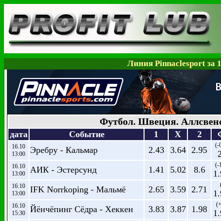
Линия Pinnaclesport за 
Футбол. Швеция. Аллсвен
дата
Событие
1
X
2
(-
16.10
Эребру - Кальмар
2.43
3.64
2.95
13:00
(-
16.10
АИК - Эстерсунд
1.41
5.02
8.6
1
13:00
16.10
IFK Norrkoping - Мальмё
2.65
3.59
2.71
1
13:00
(+
16.10
Йёнчёпинг Сёдра - Хеккен
3.83
3.87
1.98
1
15:30