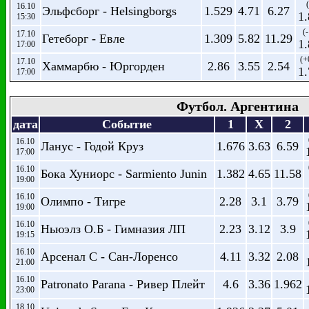
(
16.10
Эльфсборг - Helsingborgs
1.529
4.71
6.27
1
15:30
(-
17.10
Гетеборг - Евле
1.309
5.82
11.29
1
17:00
(+
17.10
Хаммарбю - Юргорден
2.86
3.55
2.54
1
17:00
Футбол. Аргентина
дата
Событие
1
X
2
16.10
Ланус - Годой Круз
1.676
3.63
6.59
17:00
16.10
Бока Хуниорс - Sarmiento Junin
1.382
4.65
11.58
19:00
16.10
Олимпо - Тигре
2.28
3.1
3.79
19:00
16.10
Ньюэлз О.Б - Гимназия ЛП
2.23
3.12
3.9
19:15
16.10
Арсенал С - Сан-Лоренсо
4.11
3.32
2.08
21:00
16.10
Patronato Parana - Ривер Плейт
4.6
3.36
1.962
23:00
18.10