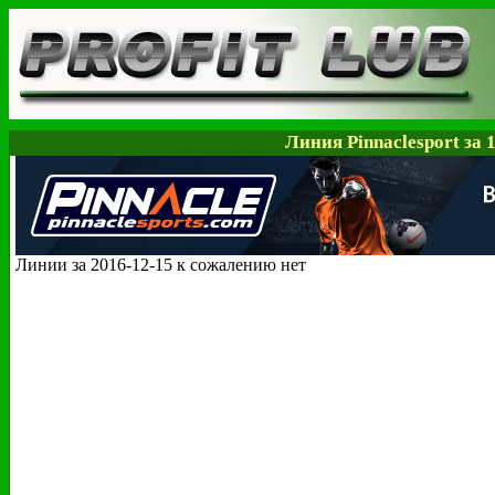
Линия Pinnaclesport за 
Линии за 2016-12-15 к сожалению нет