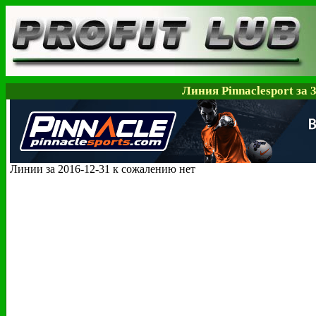
Линия Pinnaclesport за 
Линии за 2016-12-31 к сожалению нет