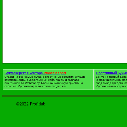
Букмекерская контора
Pinnaclesport
Спортивный букм
Ставки на все самые лучшие спортивные события. Лучшие
Бонус на первый депо
коэффициенты, русскоязычный сайт, прием и выплата
коэффициенты на фав
выигрышей по Webmoney. Большой максимум приема на
ввод-вывод средств, 
событие. Русскоговорящая слжба поддержки.
Русскоязычный сервис 
©2022
Profitlub