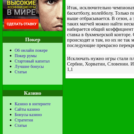
Итак, исключительно чемпионат
баскетболу, волейболу. Только п
выше отбрасывается. В сезон, а 
таких матчей можно найти неско
набирается общий коэффициент о
ставка в букмекерской конторе.
Покер
происходят и там, но их не та
последующие прекрасно перекр
Об онлайн покере
Покер румы
Исключать нужно игры стали пл
Стартовый капитал
Сербии, Хорватии, Словении. И
Лучшие бонусы
1,1
Статьи
Казино
Казино в интернете
Сайты казино
Бонусы казино
Стратегии
Статьи