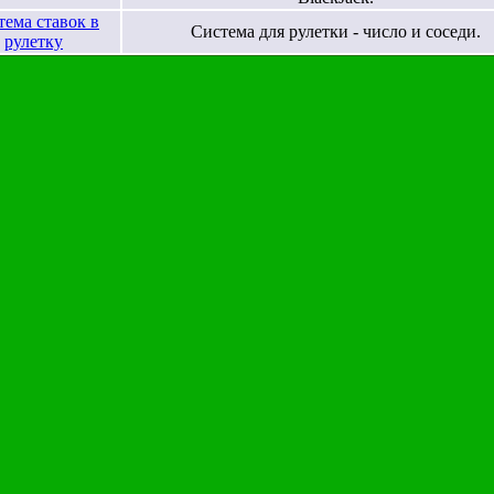
тема ставок в
Система для рулетки - число и соседи.
рулетку