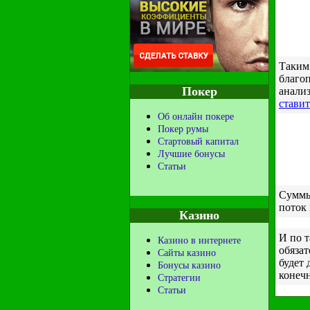
Таким 
благоп
Покер
анали
ставит
Об онлайн покере
Покер румы
Стартовый капитал
Лучшие бонусы
Статьи
Суммы
поток 
Казино
И по 
Казино в интернете
обязат
Сайты казино
будет 
Бонусы казино
конечн
Стратегии
Статьи