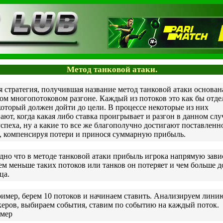
Метод танковой атаки.
я стратегия, получившая название
метод танковой атаки
основан
ом многопотоковом разгоне. Каждый из потоков это как бы отд
который должен дойти до цели. В процессе некоторые из них
ют, когда какая либо ставка проигрывает и разгон в данном слу
спеха, ну а какие то все же благополучно достигают поставленн
и, компенсируя потери и принося суммарную прибыль.
дно что в методе танковой атаки прибыль игрока напрямую зави
ем меньше таких потоков или танков он потеряет и чем больше д
ца.
ример, берем 10 потоков и начинаем ставить. Анализируем лини
керов, выбираем события, ставим по событию на каждый поток.
мер