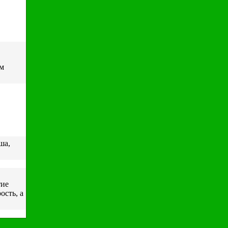
ем
ша,
тие
ость, а