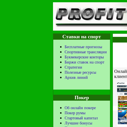
Cтавки на спорт
Бесплатные прогнозы
Спортивные трансляции
Букмекерские конторы
Биржи ставок на спорт
Стратегии
Онлайн
Полезные ресурсы
клиен
Архив линий
Покер
Об онлайн покере
Покер румы
Стартовый капитал
Лучшие бонусы