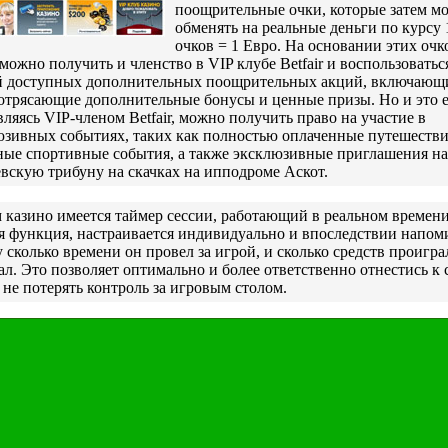
поощрительные очки, которые затем м
обменять на реальные деньги по курсу 
очков = 1 Евро. На основании этих очк
можно получить и членство в VIP клубе Betfair и воспользоватьс
й доступных дополнительных поощрительных акций, включающ
потрясающие дополнительные бонусы и ценные призы. Но и это 
вляясь VIP-членом Betfair, можно получить право на участие в
юзивных событиях, таких как полностью оплаченные путешестви
ные спортивные события, а также эксклюзивные приглашения на
вскую трибуну на скачках на ипподроме Аскот.
 казино имеется таймер сессии, работающий в реальном времени
я функция, настраивается индивидуально и впоследствии напом
 сколько времени он провел за игрой, и сколько средств проигра
л. Это позволяет оптимально и более ответственно отнестись к 
 не потерять контроль за игровым столом.